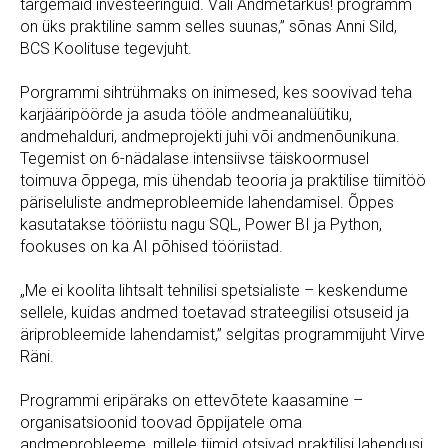
targemaid investeeringuid. Vali Andmetarkus! programm
on üks praktiline samm selles suunas,” sõnas Anni Sild,
BCS Koolituse tegevjuht.
Porgrammi sihtrühmaks on inimesed, kes soovivad teha
karjääripöörde ja asuda tööle andmeanalüütiku,
andmehalduri, andmeprojekti juhi või andmenõunikuna.
Tegemist on 6-nädalase intensiivse täiskoormusel
toimuva õppega, mis ühendab teooria ja praktilise tiimitöö
päriseluliste andmeprobleemide lahendamisel. Õppes
kasutatakse tööriistu nagu SQL, Power BI ja Python,
fookuses on ka AI põhised tööriistad.
„Me ei koolita lihtsalt tehnilisi spetsialiste – keskendume
sellele, kuidas andmed toetavad strateegilisi otsuseid ja
äriprobleemide lahendamist,” selgitas programmijuht Virve
Räni.
Programmi eripäraks on ettevõtete kaasamine –
organisatsioonid toovad õppijatele oma
andmeprobleeme, millele tiimid otsivad praktilisi lahendusi.