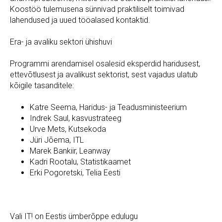
Koostöö tulemusena sünnivad praktiliselt toimivad
lahendused ja uued tööalased kontaktid.
Era- ja avaliku sektori ühishuvi
Programmi arendamisel osalesid eksperdid haridusest,
ettevõtlusest ja avalikust sektorist, sest vajadus ulatub
kõigile tasanditele:
Katre Seema, Haridus- ja Teadusministeerium
Indrek Saul, kasvustrateeg
Urve Mets, Kutsekoda
Jüri Jõema, ITL
Marek Bankiir, Leanway
Kadri Rootalu, Statistikaamet
Erki Pogoretski, Telia Eesti
Vali IT! on Eestis ümberõppe edulugu