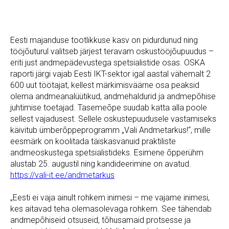
Eesti majanduse tootlikkuse kasv on pidurdunud ning
tööjõuturul valitseb järjest teravam oskustööjõupuudus –
eriti just andmepädevustega spetsialistide osas. OSKA
raporti järgi vajab Eesti IKT-sektor igal aastal vähemalt 2
600 uut töötajat, kellest märkimisväärne osa peaksid
olema andmeanalüütikud, andmehaldurid ja andmepõhise
juhtimise toetajad. Tasemeõpe suudab katta alla poole
sellest vajadusest. Sellele oskustepuudusele vastamiseks
käivitub ümberõppeprogramm „Vali Andmetarkus!“, mille
eesmärk on koolitada täiskasvanuid praktiliste
andmeoskustega spetsialistideks. Esimene õpperühm
alustab 25. augustil ning kandideerimine on avatud.
https://vali-it.ee/andmetarkus
„Eesti ei vaja ainult rohkem inimesi – me vajame inimesi,
kes aitavad teha olemasolevaga rohkem. See tähendab
andmepõhiseid otsuseid, tõhusamaid protsesse ja