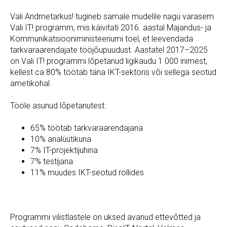
Vali Andmetarkus! tugineb samale mudelile nagu varasem
Vali IT! programm, mis käivitati 2016. aastal Majandus- ja
Kommunikatsiooniministeeriumi toel, et leevendada
tarkvaraarendajate tööjõupuudust. Aastatel 2017–2025
on Vali IT! programmi lõpetanud ligikaudu 1 000 inimest,
kellest ca 80% töötab täna IKT-sektoris või sellega seotud
ametikohal.
Tööle asunud lõpetanutest:
65% töötab tarkvaraarendajana
10% analüütikuna
7% IT-projektijuhina
7% testijana
11% muudes IKT-seotud rollides
Programmi vilistlastele on uksed avanud ettevõtted ja