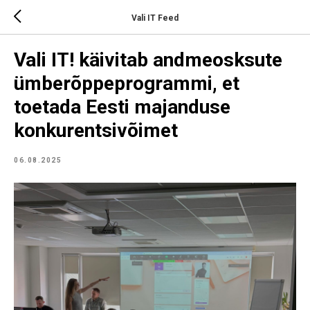
Vali IT Feed
Vali IT! käivitab andmeosksute
ümberõppeprogrammi, et
toetada Eesti majanduse
konkurentsivõimet
06.08.2025