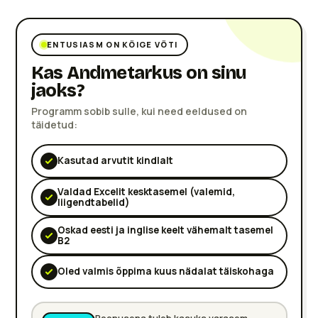
lt
Lisa pilt
ENTUSIASM ON KÕIGE VÕTI
Kas Andmetarkus on sinu
jaoks?
Programm sobib sulle, kui need eeldused on
täidetud:
Kasutad arvutit kindlalt
Valdad Excelit kesktasemel (valemid,
liigendtabelid)
Oskad eesti ja inglise keelt vähemalt tasemel
B2
Oled valmis õppima kuus nädalat täiskohaga