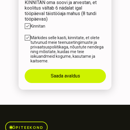
KINNITAN oma soovi ja arvestan, et
koolitus vältab 6 nädalat igal
tööpäeval täistööaja mahus (8 tundi
tööpäevas)
Kinnitan
Märkides selle kasti, kinnitate, et olete
tutvunud meie teenusetingimuste ja
privaatsuspoliitikaga, nõustute nendega
ning mõistate, kuidas me teie
isikuandmeid kogume, kasutame ja
kaitseme.
Saada avaldus
ÕPITEEKOND