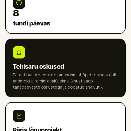
8
tundi päevas
Tehisaru oskused
Pärast baasteadmiste omandamist õpid tehisaru abil
andmeid kiiremini analüüsima. Sinust saab
tänapäevaste oskustega ja oodatud analüütik.
Päris lõpuprojekt