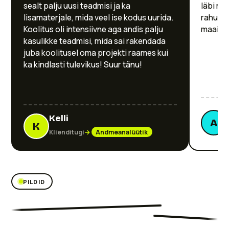
sealt palju uusi teadmisi ja ka
läbi mõt
lisamaterjale, mida veel ise kodus uurida.
rahule n
Koolitus oli intensiivne aga andis palju
maailma
kasulikke teadmisi, mida sai rakendada
juba koolitusel oma projekti raames kui
ka kindlasti tulevikus! Suur tänu!
Kelli
A
K
Klienditugi
→
Andmeanalüütik
PILDID