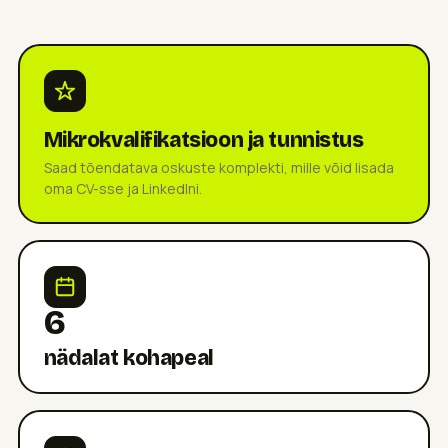
Mikrokvalifikatsioon ja tunnistus
Saad tõendatava oskuste komplekti, mille võid lisada
oma CV-sse ja LinkedIni.
6
nädalat kohapeal