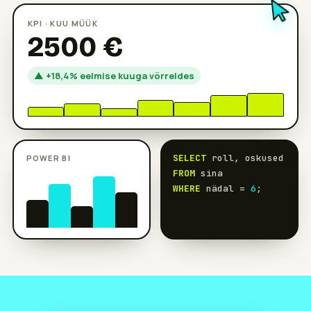
KPI · KUU MÜÜK
2500 €
▲ +18,4% eelmise kuuga võrreldes
SELECT
roll, oskused
POWER BI
FROM
sina
WHERE
nädal =
6
;