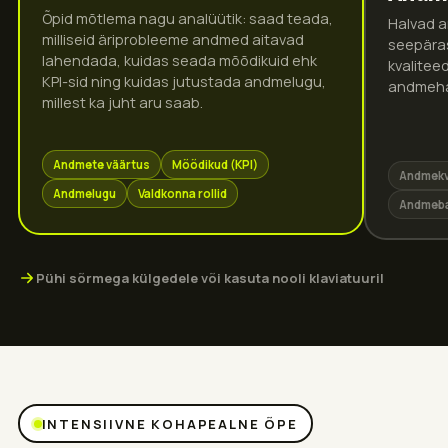
Õpid mõtlema nagu analüütik: saad teada,
Halvad a
milliseid äriprobleeme andmed aitavad
seepäras
lahendada, kuidas seada mõõdikuid ehk
kvaliteed
KPI-sid ning kuidas jutustada andmelugu,
andmehal
millest ka juht aru saab.
Andmete väärtus
Mõõdikud (KPI)
Andmekv
Andmelugu
Valdkonna rollid
Andmebaa
Pühi sõrmega külgedele või kasuta nooli klaviatuuril
INTENSIIVNE KOHAPEALNE ÕPE