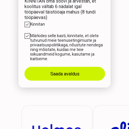
KINNITAN oma soovi ja arvestan, et
koolitus vältab 6 nädalat igal
tööpäeval täistööaja mahus (8 tundi
tööpäevas)
Kinnitan
Märkides selle kasti, kinnitate, et olete
tutvunud meie teenusetingimuste ja
privaatsuspoliitikaga, nõustute nendega
ning mõistate, kuidas me teie
isikuandmeid kogume, kasutame ja
kaitseme.
Saada avaldus