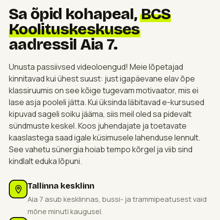
Sa õpid kohapeal,
BCS
Koolituskeskuses
aadressil Aia 7.
Unusta passiivsed videoloengud! Meie lõpetajad
kinnitavad kui ühest suust: just igapäevane elav õpe
klassiruumis on see kõige tugevam motivaator, mis ei
lase asja pooleli jätta. Kui üksinda läbitavad e-kursused
kipuvad sageli soiku jääma, siis meil oled sa pidevalt
sündmuste keskel. Koos juhendajate ja toetavate
kaaslastega saad igale küsimusele lahenduse lennult.
See vahetu sünergia hoiab tempo kõrgel ja viib sind
kindlalt eduka lõpuni.
Tallinna kesklinn
Aia 7 asub kesklinnas, bussi- ja trammipeatusest vaid
mõne minuti kaugusel.