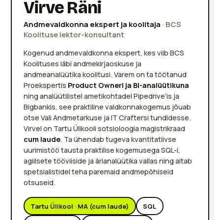
Virve Räni
Andmevaldkonna ekspert ja koolitaja
· BCS
Koolituse lektor-konsultant
Kogenud andmevaldkonna ekspert, kes viib BCS
Koolituses läbi andmekirjaoskuse ja
andmeanalüütika koolitusi. Varem on ta töötanud
Proekspertis
Product Owneri ja BI-analüütikuna
ning analüütilistel ametikohtadel Pipedrive’is ja
Bigbankis, see praktiline valdkonnakogemus jõuab
otse Vali Andmetarkuse ja IT Craftersi tundidesse.
Virvel on Tartu Ülikooli sotsioloogia magistrikraad
cum laude
. Ta ühendab tugeva kvantitatiivse
uurimistöö tausta praktilise kogemusega SQL-i,
agiilsete tööviiside ja ärianalüütika vallas ning aitab
spetsialistidel teha paremaid andmepõhiseid
otsuseid.
Tartu Ülikool · MA (cum laude)
SQL