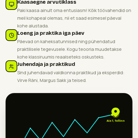
Kaasaegne arvutiklass
Paki kaasa ainult oma entusiasm! Kõik töövahendid on
meil kohapeal olemas, nii et saad esimesel päeval
kohe alustada.
Loeng ja praktika iga päev
Päevad on kaheksatunnised ning pühendatud
praktilisele tegevusele. Kogu teooria muudetakse
kohe klassiruumis reaalseteks oskusteks.
Juhendaja ja praktikud
Sind juhendavad valdkonna praktikud ja eksperdid:
Virve Räni, Margus Sakk ja teised.
Aia 7, Tallinn