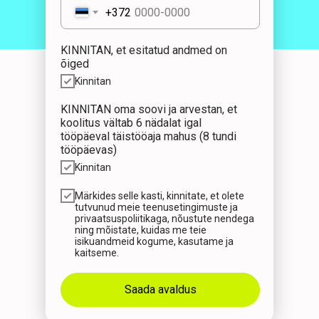
+372
KINNITAN, et esitatud andmed on
õiged
Kinnitan
KINNITAN oma soovi ja arvestan, et
koolitus vältab 6 nädalat igal
tööpäeval täistööaja mahus (8 tundi
tööpäevas)
Kinnitan
Märkides selle kasti, kinnitate, et olete
tutvunud meie teenusetingimuste ja
privaatsuspoliitikaga, nõustute nendega
ning mõistate, kuidas me teie
isikuandmeid kogume, kasutame ja
kaitseme.
Saada avaldus