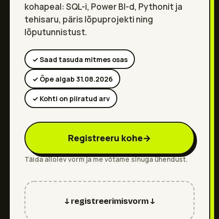
kohapeal: SQL-i, Power BI-d, Pythonit ja
tehisaru, päris lõpuprojekti ning
lõputunnistust.
✓ Saad tasuda mitmes osas
✓ Õpe algab 31.08.2026
✓ Kohti on piiratud arv
Registreeru kohe
→
Täida allolev vorm ja me võtame sinuga ühendust.
↓ registreerimisvorm ↓