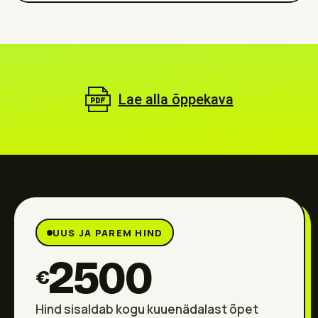
Lae alla õppekava
UUS JA PAREM HIND
2500
€
Hind sisaldab kogu kuuenädalast õpet