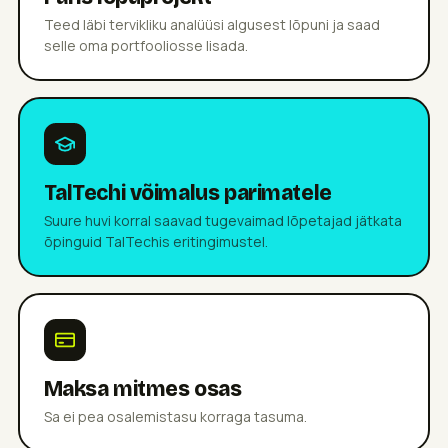
Teed läbi tervikliku analüüsi algusest lõpuni ja saad
selle oma portfooliosse lisada.
TalTechi võimalus parimatele
Suure huvi korral saavad tugevaimad lõpetajad jätkata
õpinguid TalTechis eritingimustel.
Maksa mitmes osas
Sa ei pea osalemistasu korraga tasuma.