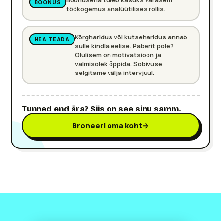
Boonusena tuleb kasuks varasem
BOONUS
töökogemus analüütilises rollis.
Kõrgharidus või kutseharidus annab
HEA TEADA
sulle kindla eelise. Paberit pole?
Olulisem on motivatsioon ja
valmisolek õppida. Sobivuse
selgitame välja intervjuul.
Tunned end ära? Siis on see sinu samm.
Broneeri oma koht
→