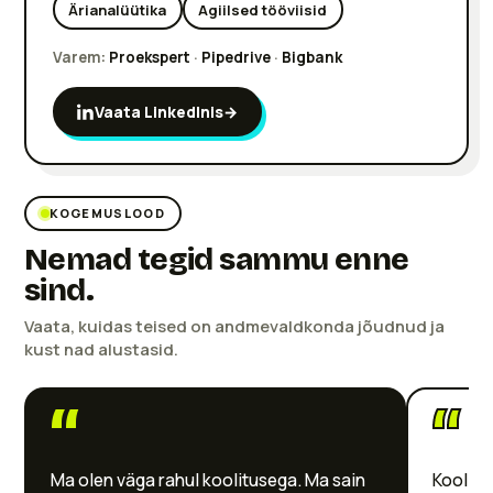
Ärianalüütika
Agiilsed tööviisid
Varem:
Proekspert
·
Pipedrive
·
Bigbank
Vaata LinkedInis
→
KOGEMUSLOOD
Nemad tegid sammu enne
sind.
Vaata, kuidas teised on andmevaldkonda jõudnud ja
kust nad alustasid.
“
“
Ma olen väga rahul koolitusega. Ma sain
Koolitus