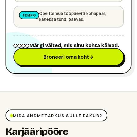
Õpe toimub tööpäeviti kohapeal,
TEMPO
kaheksa tundi päevas.
Märgi väited, mis sinu kohta käivad.
Broneeri oma koht
→
MIDA ANDMETARKUS SULLE PAKUB?
Karjääripööre