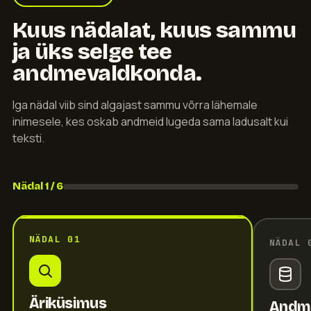
Kuus nädalat, kuus sammu
ja üks selge tee
andmevaldkonda.
Iga nädal viib sind algajast sammu võrra lähemale
inimesele, kes oskab andmeid lugeda sama ladusalt kui
teksti.
Nädal 1 / 6
NÄDAL 01
NÄDAL 
Äriküsimus
Andm