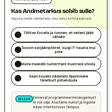
Kas Andmetarkus sobib sulle?
Vajuta neile väidetele, mis sinu kohta käivad.
Töötan Excelis ja tunnen, et sellest jääb
väheks
Soovin karjääripööret, kuigi IT-tausta mul
pole
Mulle meeldib numbritest mustreid otsida
Saan kuueks nädalaks õppimisele
täielikult pühenduda
Eelnevat programmeerimiskogemust
EELDUS
ei ole vaja. Alustame nullist ja liigume
edasi intentsiivses tempos.