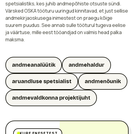
spetsialistiks, kes juhib andmepõhiste otsuste sündi.
Värsked OSKA tööturu uuringud kinnitavad, et just sellise
andmekirjaoskusega inimestest on praegu kõige
suurem puudus. See annab sulle tööturul tugeva eelise
ja väärtuse, mille eest tööandjad on valmis head palka
maksma.
andmeanalüütik
andmehaldur
aruandluse spetsialist
andmenõunik
andmevaldkonna projektijuht
KIIRE ENESETEST