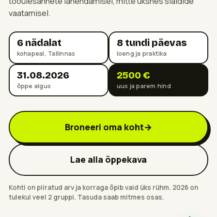
tööülesannete lahendamisel, mitte üksnes slaidide
vaatamisel.
6 nädalat
8 tundi päevas
kohapeal, Tallinnas
loeng ja praktika
31.08.2026
2500 €
õppe algus
uus ja parem hind
Broneeri oma koht
→
Lae alla õppekava
Kohti on piiratud arv ja korraga õpib vaid üks rühm. 2026 on
tulekul veel 2 gruppi. Tasuda saab mitmes osas.