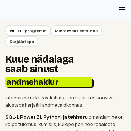
Vali IT!
programm
Mikrokvalifikatsioon
Karjääriõpe
Kuue nädalaga
andmeanalüütik
saab sinust
andmehaldur
aruandluse spetsialist
andmenõunik
Intensiivne mikrokvalifikatsioon neile, kes soovivad
projektijuht
alustada karjääri andmevaldkonnas.
andmeanalüütik
SQL-i, Power BI, Pythoni ja tehisaru
omandamine on
kõige tulemuslikum siis, kui õpe põhineb reaalsete