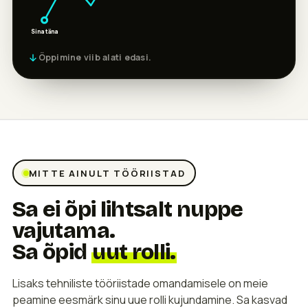
Sina täna
Õppimine viib alati edasi.
MITTE AINULT TÖÖRIISTAD
Sa ei õpi lihtsalt nuppe
vajutama.
Sa õpid
uut rolli.
Lisaks tehniliste tööriistade omandamisele on meie
peamine eesmärk sinu uue rolli kujundamine. Sa kasvad