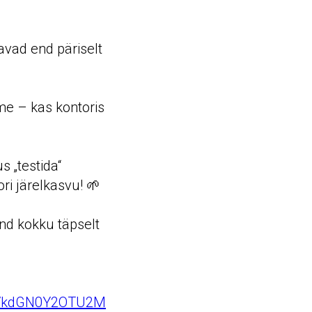
avad end päriselt
ime – kas kontoris
 „testida“
ri järelkasvu! 🌱
nd kokku täpselt
1VkdGN0Y2OTU2M