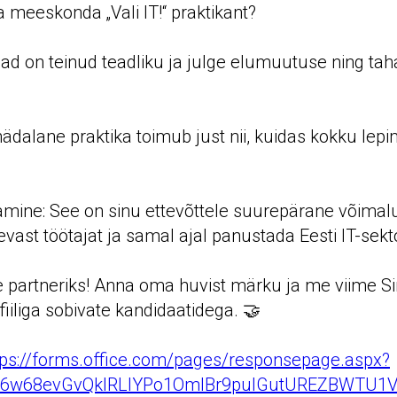
meeskonda „Vali IT!“ praktikant?
ad on teinud teadliku ja julge elumuutuse ning tah
nädalane praktika toimub just nii, kuidas kokku lep
mine: See on sinu ettevõttele suurepärane võimalus
evast töötajat ja samal ajal panustada Eesti IT-sekto
 partneriks! Anna oma huvist märku ja me viime Si
fiiliga sobivate kandidaatidega. 🤝
tps://forms.office.com/pages/responsepage.aspx?
sZ6w68evGvQkIRLIYPo1OmIBr9pulGutUREZBWTU