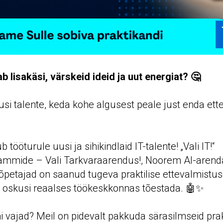
ab lisakäsi, värskeid ideid ja uut energiat? 🤔
uusi talente, keda kohe algusest peale just enda ett
 tööturule uusi ja sihikindlaid IT-talente! „Vali IT!“
mide – Vali Tarkvaraarendus!, Noorem AI-arendaj
petajad on saanud tugeva praktilise ettevalmistus
a oskusi reaalses töökeskkonnas tõestada. 🤖✨
i vajad? Meil on pidevalt pakkuda särasilmseid pra