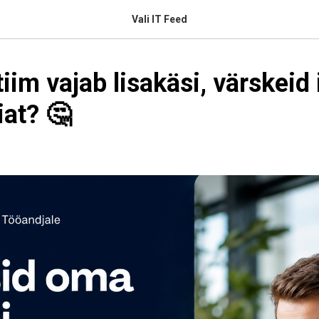
Vali IT Feed
iim vajab lisakäsi, värskeid 
iat? 🤔