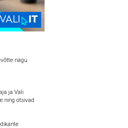
evõtte nägu
a ja Vali
e ning otsivad
ktikante