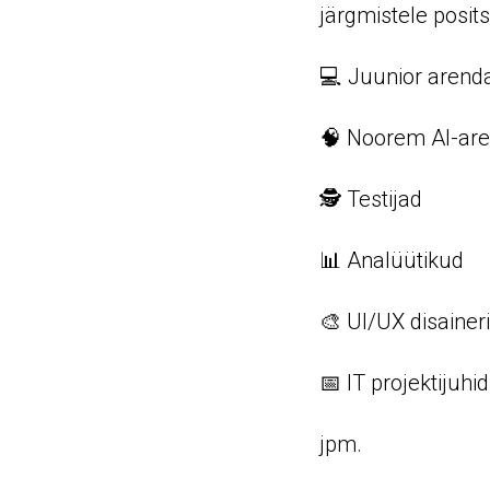
järgmistele posits
💻 Juunior arenda
🧠 Noorem AI-are
🕵️ Testijad
📊 Analüütikud
🎨 UI/UX disainer
📅 IT projektijuh
jpm.