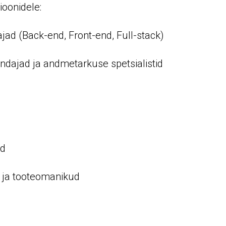
ioonidele:
jad (Back-end, Front-end, Full-stack)
ndajad ja andmetarkuse spetsialistid
id
id ja tooteomanikud