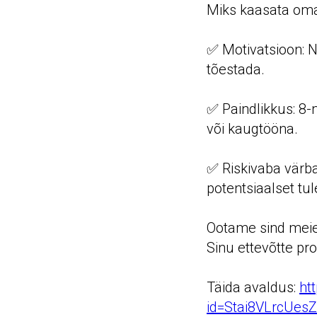
Miks kaasata oma 
✅ Motivatsioon: N
tõestada.
✅ Paindlikkus: 8-
või kaugtööna.
✅ Riskivaba värba
potentsiaalset tul
Ootame sind meie
Sinu ettevõtte pro
Täida avaldus:
ht
id=Stai8VLrcUe