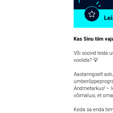
Kas Sinu tiim vaj
Või soovid leida 
voolida? 💡
Aastaringselt astub
ümberõppeprogram
Andmetarkus! – lõ
võimalusi, et om
Keda sa enda tiim